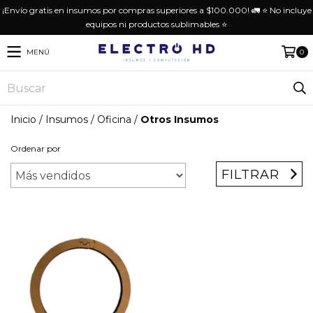
¡Envío gratis en insumos por compras superiores a $100.000! 🚛 ⭐️ No incluye
equipos ni productos sublimables ⭐️
MENÚ
0
Inicio
/
Insumos
/
Oficina
/
Otros Insumos
Ordenar por
FILTRAR