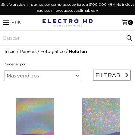
¡Envío gratis en insumos por compras superiores a $100.000! 🚛 ⭐️ No incluye
equipos ni productos sublimables ⭐️
MENÚ
0
Inicio
/
Papeles
/
Fotográfico
/
Holofan
Ordenar por
FILTRAR