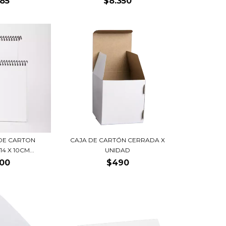
585
$8.350
DE CARTON
CAJA DE CARTÓN CERRADA X
4 X 10CM...
UNIDAD
300
$490