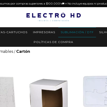
insumos por compras superiores a $100.000! 🚛 ⭐️ No incluye equipos ni produc
TAS-CARTUCHOS
IMPRESORAS
SUBLIMACIÓN / DTF
SIL
POLÍTICAS DE COMPRA
imables
Cartón
/