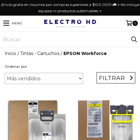
¡Envío gratis en insumos por compras superiores a $100.000! 🚛 ⭐️ No incluye
equipos ni productos sublimables ⭐️
MENÚ
0
Inicio
/
Tintas - Cartuchos
/
EPSON Workforce
Ordenar por
FILTRAR