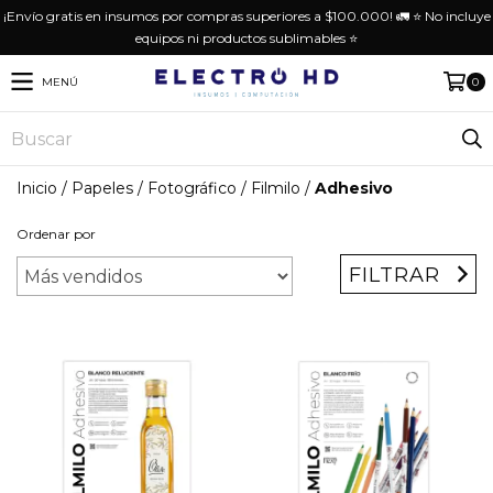
¡Envío gratis en insumos por compras superiores a $100.000! 🚛 ⭐️ No incluye
equipos ni productos sublimables ⭐️
MENÚ
0
Inicio
/
Papeles
/
Fotográfico
/
Filmilo
/
Adhesivo
Ordenar por
FILTRAR