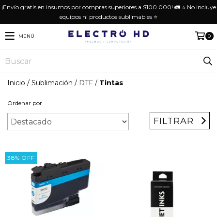
¡Envío gratis en insumos por compras superiores a $100.000! 🚛 ⭐️ No incluye
equipos ni productos sublimables ⭐️
MENÚ
0
Inicio
/
Sublimación / DTF
/
Tintas
Ordenar por
FILTRAR
38
%
OFF