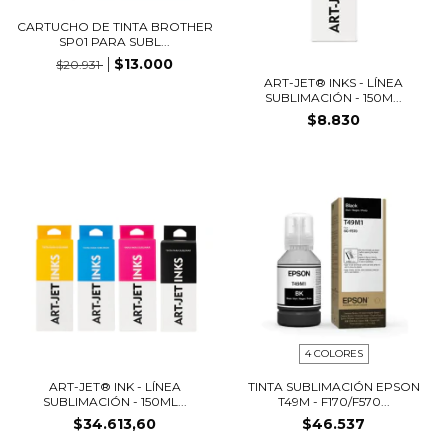
CARTUCHO DE TINTA BROTHER
SP01 PARA SUBL...
$13.000
$20.931
ART-JET® INKS - LÍNEA
SUBLIMACIÓN - 150M...
$8.830
4 COLORES
ART-JET® INK - LÍNEA
TINTA SUBLIMACIÓN EPSON
SUBLIMACIÓN - 150ML...
T49M - F170/F570...
$34.613,60
$46.537