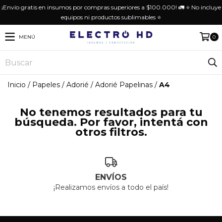
¡Envío gratis en insumos por compras superiores a $100.000! 🚛 ⭐️ No incluye
equipos ni productos sublimables ⭐️
MENÚ
0
Inicio
/
Papeles
/
Adorié
/
Adorié Papelinas
/
A4
No tenemos resultados para tu
búsqueda. Por favor, intentá con
otros filtros.
ENVÍOS
¡Realizamos envíos a todo el país!