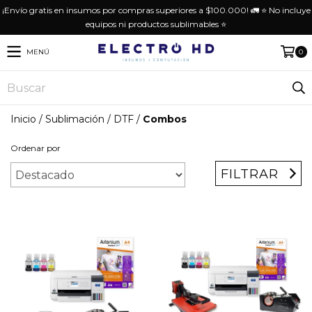
¡Envío gratis en insumos por compras superiores a $100.000! 🚛 ⭐️ No incluye
equipos ni productos sublimables ⭐️
MENÚ
0
Inicio
/
Sublimación / DTF
/
Combos
Ordenar por
FILTRAR