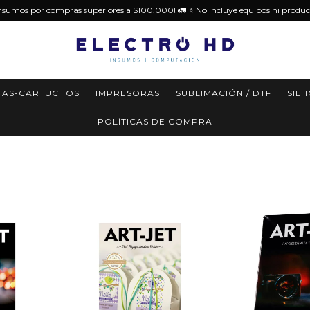
insumos por compras superiores a $100.000! 🚛 ⭐️ No incluye equipos ni produc
TAS-CARTUCHOS
IMPRESORAS
SUBLIMACIÓN / DTF
SIL
POLÍTICAS DE COMPRA