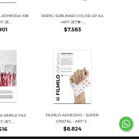
 ADHESIVA 108
PAPEL SUBLIMAR COLOR UP A4
T-JE...
- ART-JET® -...
901
$7.583
FILMILO ADHESIVO - SUPER
A SIMPLE FAZ
CRISTAL - ART-J...
T-JET...
$8.824
616