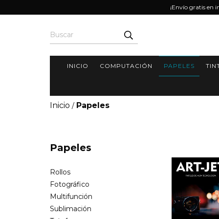
¡Envío gratis en 
INICIO
COMPUTACIÓN
PAPELES
TIN
Inicio
Papeles
/
Papeles
Rollos
Fotográfico
Multifunción
Sublimación