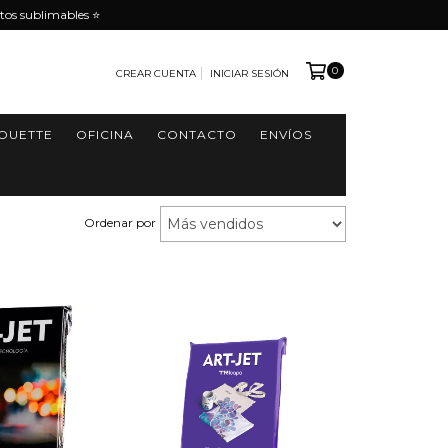
tos sublimables ⭐️
0
CREAR CUENTA
INICIAR SESIÓN
HOUETTE
OFICINA
CONTACTO
ENVÍOS
Ordenar por