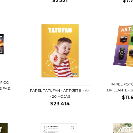
$2.321
$7.
FICO
PAPEL FOT
 FAZ...
BRILLANTE - S
PAPEL TATUFAN - ART-JET® - A4
- 20 HOJAS
$11.
$23.414