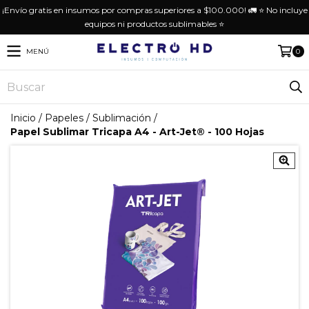
¡Envío gratis en insumos por compras superiores a $100.000! 🚛 ⭐️ No incluye
equipos ni productos sublimables ⭐️
MENÚ
0
Inicio
/
Papeles
/
Sublimación
/
Papel Sublimar Tricapa A4 - Art-Jet® - 100 Hojas