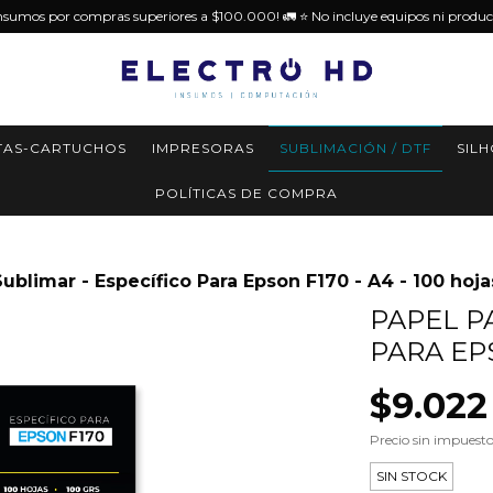
insumos por compras superiores a $100.000! 🚛 ⭐️ No incluye equipos ni produc
TAS-CARTUCHOS
IMPRESORAS
SUBLIMACIÓN / DTF
SIL
POLÍTICAS DE COMPRA
Sublimar - Específico Para Epson F170 - A4 - 100 hoja
PAPEL P
PARA EPS
$9.022
Precio sin impuest
SIN STOCK