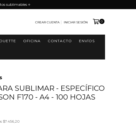
tos sublimables ⭐️
0
CREAR CUENTA
INICIAR SESIÓN
HOUETTE
OFICINA
CONTACTO
ENVÍOS
s
ARA SUBLIMAR - ESPECÍFICO
ON F170 - A4 - 100 HOJAS
os
$7.456,20