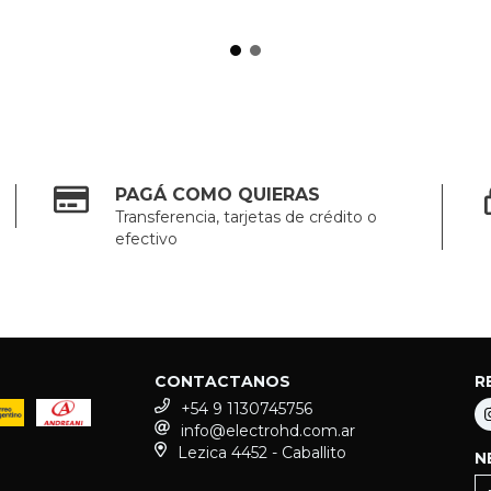
PAGÁ COMO QUIERAS
Transferencia, tarjetas de crédito o
efectivo
CONTACTANOS
R
+54 9 1130745756
info@electrohd.com.ar
Lezica 4452 - Caballito
N