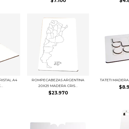
$7.100
$4.
ISTAL A4
ROMPECABEZAS ARGENTINA
TATETI MADERA
..
20X29 MADERA CRIS...
$8.
$23.970