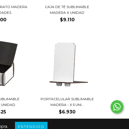
TRATO MADERA
CAJA DE TÉ SUBLIMABLE
IDADES
MADERA X UNIDAD
900
$9.110
UBLIMABLE
PORTACELULAR SUBLIMABLE
 UNIDAD
MADERA - X 5 UNI...
425
$6.930
mpra.
ENTENDIDO