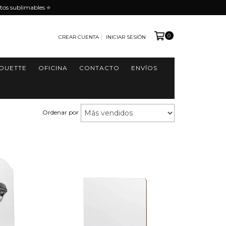
tos sublimables ⭐️
0
CREAR CUENTA
INICIAR SESIÓN
HOUETTE
OFICINA
CONTACTO
ENVÍOS
Ordenar por