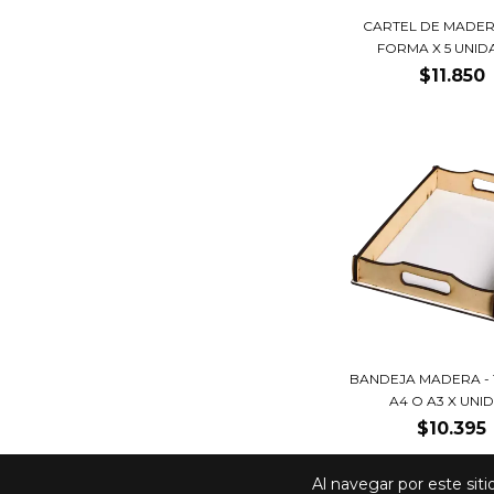
CARTEL DE MADE
FORMA X 5 UNID
$11.850
BANDEJA MADERA -
A4 O A3 X UNI
$10.395
Al navegar por este sit