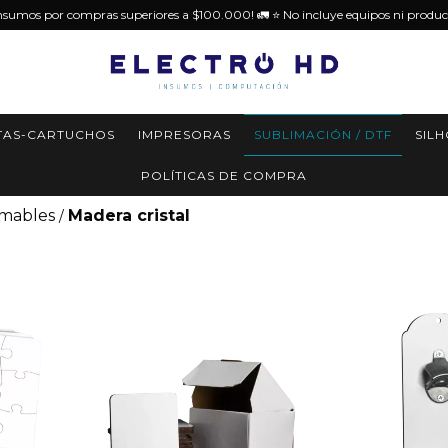
insumos por compras superiores a $100.000! 🚛 ⭐️ No incluye equipos ni produc
TAS-CARTUCHOS
IMPRESORAS
SUBLIMACIÓN / DTF
SIL
POLÍTICAS DE COMPRA
imables
Madera cristal
/