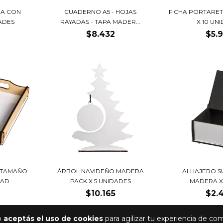
RA CON
CUADERNO A5 - HOJAS
FICHA PORTARE
ADES
RAYADAS - TAPA MADER...
X 10 UN
$8.432
$5.
 TAMAÑO
ÁRBOL NAVIDEÑO MADERA
ALHAJERO S
DAD
PACK X 5 UNIDADES
MADERA X
$10.165
$2.
io
aceptás el uso de cookies
para agilizar tu experiencia de co