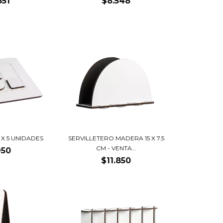
851
$8.548
 X 5 UNIDADES
SERVILLETERO MADERA 15 X 7.5
CM - VENTA...
950
$11.850