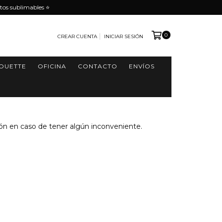
tos sublimables ⭐️
0
CREAR CUENTA
INICIAR SESIÓN
HOUETTE
OFICINA
CONTACTO
ENVÍOS
ón en caso de tener algún inconveniente.