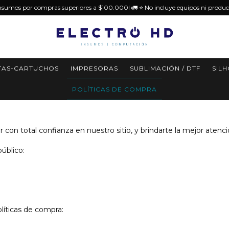
insumos por compras superiores a $100.000! 🚛 ⭐️ No incluye equipos ni produc
TAS-CARTUCHOS
IMPRESORAS
SUBLIMACIÓN / DTF
SIL
POLÍTICAS DE COMPRA
 total confianza en nuestro sitio, y brindarte la mejor atenci
úblico:
íticas de compra: