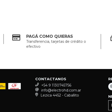
PAGÁ COMO QUIERAS
Transferencia, tarjetas de crédito o
efectivo
CONTACTANOS
R
+54 9 1130745756
info@electrohd.com.ar
Lezica 4452 - Caballito
N