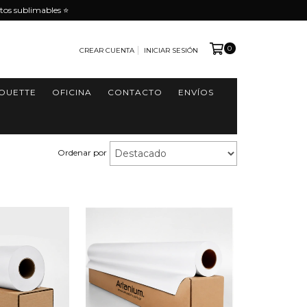
tos sublimables ⭐️
0
CREAR CUENTA
INICIAR SESIÓN
HOUETTE
OFICINA
CONTACTO
ENVÍOS
Ordenar por