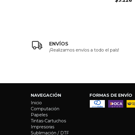
$9.226
ENVÍOS
¡Realizamos envíos a todo el país!
NAVEGACIÓN
FORMAS DE ENVÍO
Inicio
Computación
Papeles
Tintas-Cartuchos
Impresoras
Sublimación / DTF