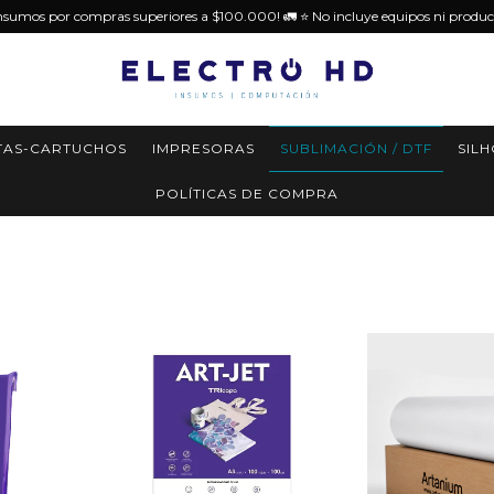
insumos por compras superiores a $100.000! 🚛 ⭐️ No incluye equipos ni produc
TAS-CARTUCHOS
IMPRESORAS
SUBLIMACIÓN / DTF
SIL
POLÍTICAS DE COMPRA