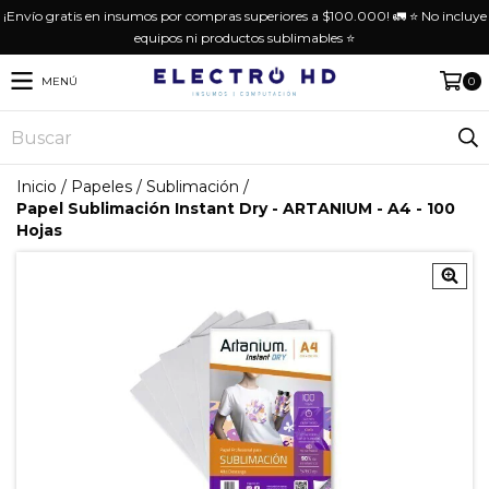
¡Envío gratis en insumos por compras superiores a $100.000! 🚛 ⭐️ No incluye
equipos ni productos sublimables ⭐️
MENÚ
0
Inicio
/
Papeles
/
Sublimación
/
Papel Sublimación Instant Dry - ARTANIUM - A4 - 100
Hojas