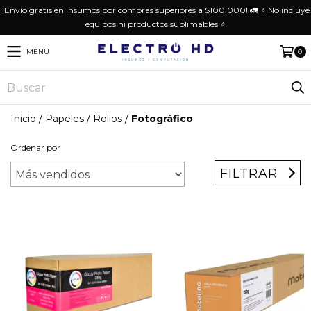
¡Envío gratis en insumos por compras superiores a $100.000! 🚛 ⭐️ No incluye
equipos ni productos sublimables ⭐️
MENÚ
0
Inicio
/
Papeles
/
Rollos
/
Fotográfico
Ordenar por
FILTRAR