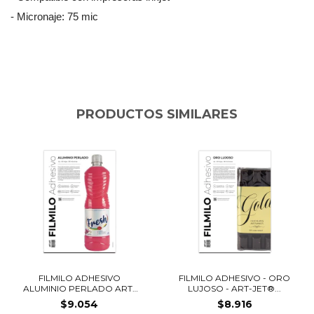
- Micronaje: 75 mic
PRODUCTOS SIMILARES
FILMILO ADHESIVO
FILMILO ADHESIVO - ORO
ALUMINIO PERLADO ART-
LUJOSO - ART-JET®...
JE...
$9.054
$8.916