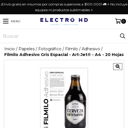
¡Envío gratis en insumos por compras superiores a $100.000! 🚛 ⭐️ No incluye
equipos ni productos sublimables ⭐️
MENÚ
0
Inicio
/
Papeles
/
Fotográfico
/
Filmilo
/
Adhesivo
/
Filmilo Adhesivo Gris Espacial - Art-Jet® - A4 - 20 Hojas