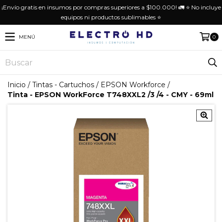
¡Envío gratis en insumos por compras superiores a $100.000! 🚛 ⭐️ No incluye
equipos ni productos sublimables ⭐️
MENÚ
0
Inicio
/
Tintas - Cartuchos
/
EPSON Workforce
/
Tinta - EPSON WorkForce T748XXL2 /3 /4 - CMY - 69ml