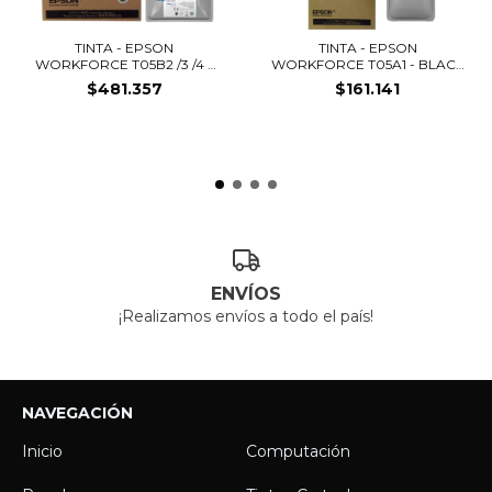
TINTA - EPSON
TINTA - EPSON
WORKFORCE T05B2 /3 /4 -
WORKFORCE T05A1 - BLACK
CM...
-...
$481.357
$161.141
ENVÍOS
¡Realizamos envíos a todo el país!
NAVEGACIÓN
Inicio
Computación