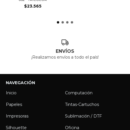
$23.565
ENVÍOS
¡Realizamos envíos a todo el país!
NAVEGACIÓN
Inicio
Computación
Papeles
Tintas-Cartuchos
Impresoras
Sublimación / DTF
Silhouette
Oficina