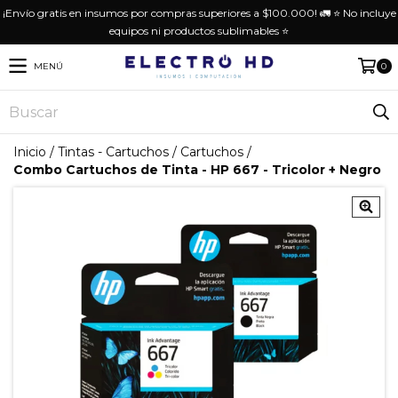
¡Envío gratis en insumos por compras superiores a $100.000! 🚛 ⭐️ No incluye
equipos ni productos sublimables ⭐️
MENÚ
0
Inicio
/
Tintas - Cartuchos
/
Cartuchos
/
Combo Cartuchos de Tinta - HP 667 - Tricolor + Negro