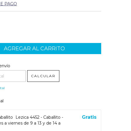
DE PAGO
l CP:
CAMBIAR CP
envío
CALCULAR
tal
al
Gratis
ballito
Lezica 4452 - Caballito -
s a viernes de 9 a 13 y de 14 a