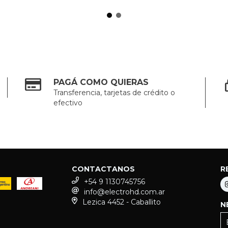
PAGÁ COMO QUIERAS
Transferencia, tarjetas de crédito o
efectivo
CONTACTANOS
R
+54 9 1130745756
info@electrohd.com.ar
Lezica 4452 - Caballito
N