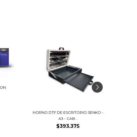
SON
IM
HORNO DTF DE ESCRITORIO SENKO -
A3 - CAB...
$393.375