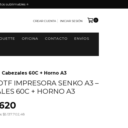
tos sublimables ⭐️
0
CREAR CUENTA
INICIAR SESIÓN
HOUETTE
OFICINA
CONTACTO
ENVÍOS
 Cabezales 60C + Horno A3
TF IMPRESORA SENKO A3 –
ALES 60C + HORNO A3
.620
os
$5.137.702,48