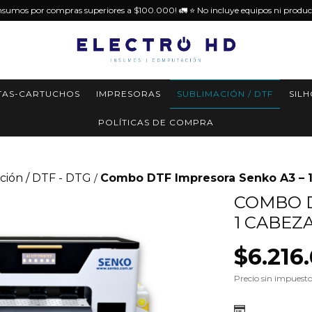
insumos por compras superiores a $100.000! 🚛 ⭐️ No incluye equipos ni produc
TAS-CARTUCHOS
IMPRESORAS
SUBLIMACIÓN / DTF
SIL
POLÍTICAS DE COMPRA
ción / DTF - DTG
Combo DTF Impresora Senko A3 – 1
/
COMBO D
1 CABEZ
$6.216
Precio sin impuest