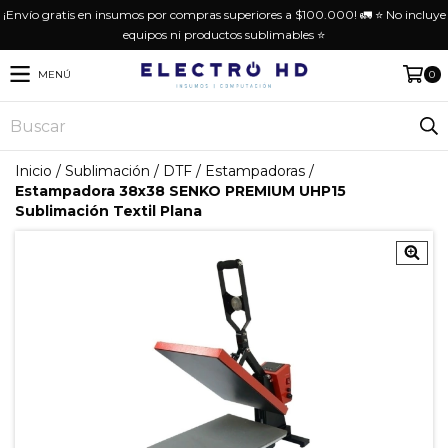
¡Envío gratis en insumos por compras superiores a $100.000! 🚛 ⭐️ No incluye
equipos ni productos sublimables ⭐️
MENÚ
0
Inicio
/
Sublimación / DTF
/
Estampadoras
/
Estampadora 38x38 SENKO PREMIUM UHP15
Sublimación Textil Plana