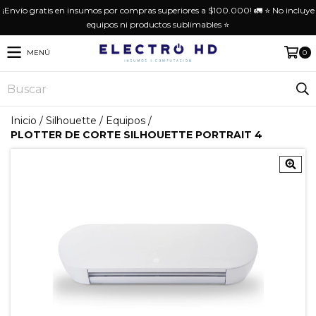
¡Envío gratis en insumos por compras superiores a $100.000! 🚛 ⭐️ No incluye
equipos ni productos sublimables ⭐️
MENÚ
0
Inicio
/
Silhouette
/
Equipos
/
PLOTTER DE CORTE SILHOUETTE PORTRAIT 4