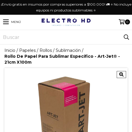
¡Envío gratis en insumos por compras superiores a $100.000! 🚛 ⭐️ No incluye
equipos ni productos sublimables ⭐️
MENÚ
0
Inicio
/
Papeles
/
Rollos
/
Sublimación
/
Rollo De Papel Para Sublimar Específico - Art-Jet® -
21cm X100m