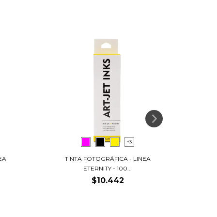
+3
EA
TINTA FOTOGRÁFICA - LINEA
TI
ETERNITY - 100...
$10.442