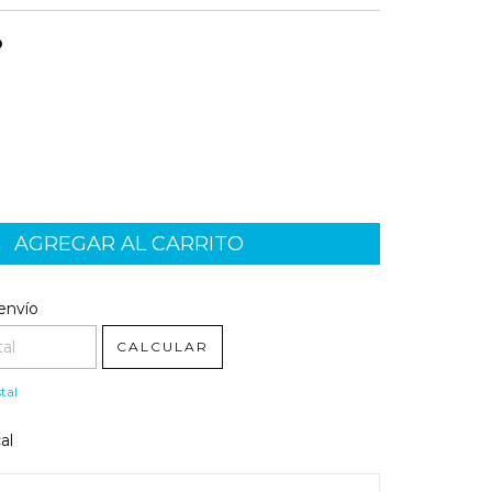
O
l CP:
CAMBIAR CP
envío
CALCULAR
tal
al