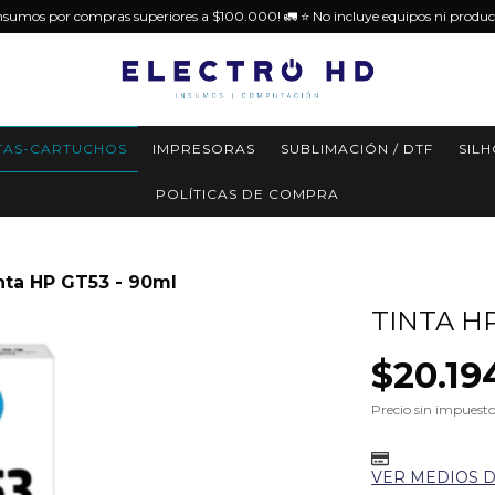
insumos por compras superiores a $100.000! 🚛 ⭐️ No incluye equipos ni produc
TAS-CARTUCHOS
IMPRESORAS
SUBLIMACIÓN / DTF
SIL
POLÍTICAS DE COMPRA
nta HP GT53 - 90ml
TINTA HP
$20.19
Precio sin impuest
VER MEDIOS 