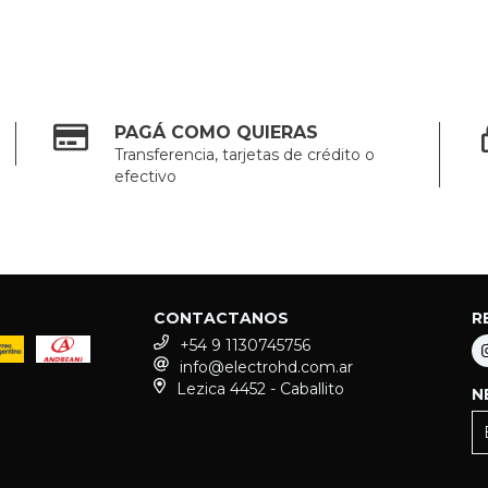
PAGÁ COMO QUIERAS
Transferencia, tarjetas de crédito o
efectivo
CONTACTANOS
R
+54 9 1130745756
info@electrohd.com.ar
Lezica 4452 - Caballito
N