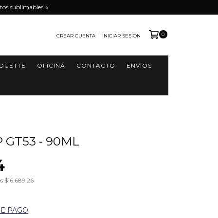
tos sublimables ⭐️
0
CREAR CUENTA
INICIAR SESIÓN
HOUETTE
OFICINA
CONTACTO
ENVÍOS
 GT53 - 90ML
4
os
$16.689,26
DE PAGO