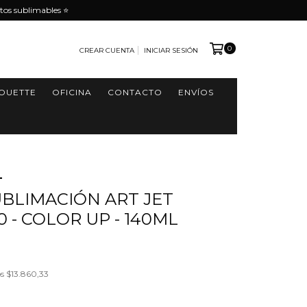
tos sublimables ⭐️
0
CREAR CUENTA
INICIAR SESIÓN
HOUETTE
OFICINA
CONTACTO
ENVÍOS
L
UBLIMACIÓN ART JET
0 - COLOR UP - 140ML
1
os
$13.860,33