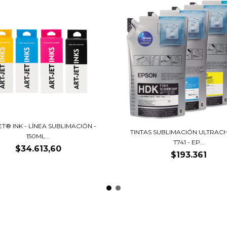
ET® INK - LÍNEA SUBLIMACIÓN -
TINTAS SUBLIMACIÓN ULTRA
150ML...
T741 - EP...
$34.613,60
$193.361