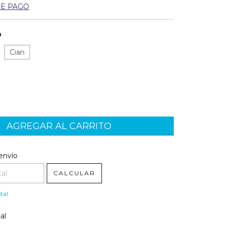
DE PAGO
O
Cian
l CP:
CAMBIAR CP
envío
CALCULAR
tal
al