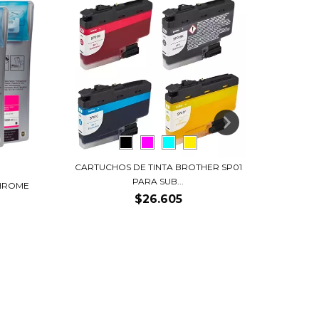
CARTUCHOS DE TINTA BROTHER SP01
ART-JE
PARA SUB...
CHROME
$26.605