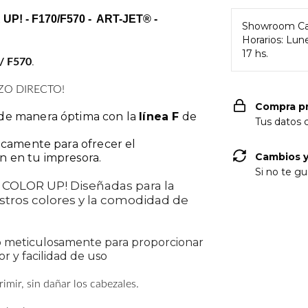
! - F170/F570 - ART-JET® -
Showroom Ca
Horarios: Lune
17 hs.
/ F570
.
ZO DIRECTO!
Compra p
 de manera óptima con la
línea F
de
Tus datos 
icamente para ofrecer el
Cambios y
n en tu impresora.
Si no te gu
as COLOR UP! Diseñadas para la
stros colores y la comodidad de
o meticulosamente para proporcionar
r y facilidad de uso
imir, sin dañar los cabezales.