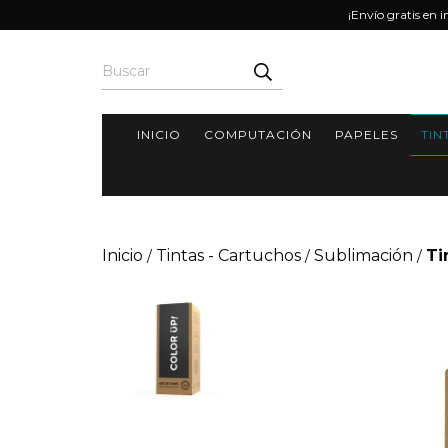
¡Envío gratis en 
INICIO
COMPUTACIÓN
PAPELES
TIN
Inicio
Tintas - Cartuchos
Sublimación
Ti
/
/
/