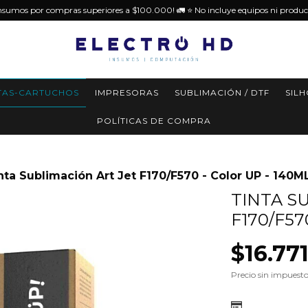
insumos por compras superiores a $100.000! 🚛 ⭐️ No incluye equipos ni produc
TAS-CARTUCHOS
IMPRESORAS
SUBLIMACIÓN / DTF
SIL
POLÍTICAS DE COMPRA
nta Sublimación Art Jet F170/F570 - Color UP - 140M
TINTA S
F170/F57
$16.77
Precio sin impuest