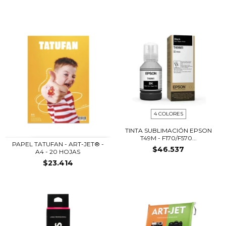
4 COLORES
TINTA SUBLIMACIÓN EPSON
T49M - F170/F570...
PAPEL TATUFAN - ART-JET® -
$46.537
A4 - 20 HOJAS
$23.414