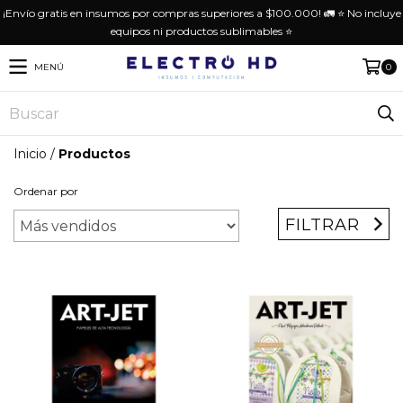
¡Envío gratis en insumos por compras superiores a $100.000! 🚛 ⭐️ No incluye
equipos ni productos sublimables ⭐️
MENÚ
0
Inicio
/
Productos
Ordenar por
FILTRAR