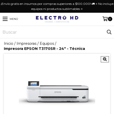
¡Envío gratis en insumos por compras superiores a $100.000! 🚛 ⭐️ No incluye
equipos ni productos sublimables ⭐️
MENÚ
0
Inicio
/
Impresoras
/
Equipos
/
Impresora EPSON T3170SR - 24" - Técnica