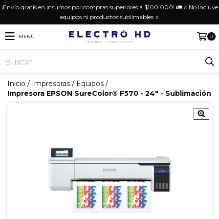
¡Envío gratis en insumos por compras superiores a $100.000! 🚛 ⭐️ No incluye
equipos ni productos sublimables ⭐️
MENÚ
0
Inicio
/
Impresoras
/
Equipos
/
Impresora EPSON SureColor® F570 - 24" - Sublimación