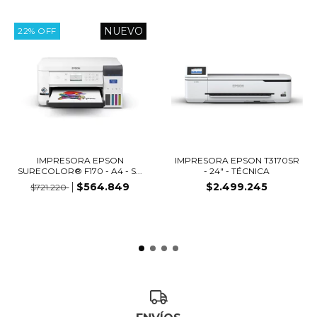
NUEVO
22
%
OFF
IMPRESORA EPSON
IMPRESORA EPSON T3170SR
SURECOLOR® F170 - A4 - S...
- 24" - TÉCNICA
$564.849
$2.499.245
$721.220