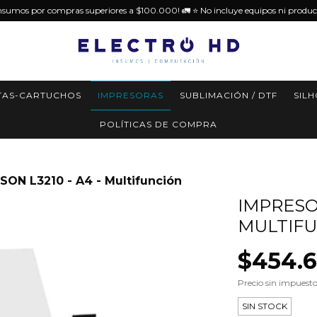
insumos por compras superiores a $100.000! 🚛 ⭐️ No incluye equipos ni produc
TAS-CARTUCHOS
IMPRESORAS
SUBLIMACIÓN / DTF
SIL
POLÍTICAS DE COMPRA
SON L3210 - A4 - Multifunción
IMPRESOR
MULTIF
$454.
Precio sin impuest
SIN STOCK