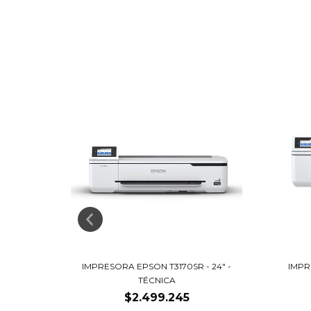
 FC INK
IMPRESORA EPSON T3170SR - 24" -
IMP
TÉCNICA
$2.499.245