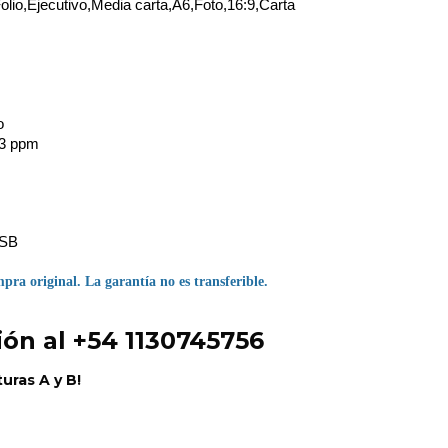
olio,Ejecutivo,Media carta,A6,Foto,16:9,Carta
o
33 ppm
USB
pra original. La garantía no es transferible.
ión al +54 1130745756
uras A y B!