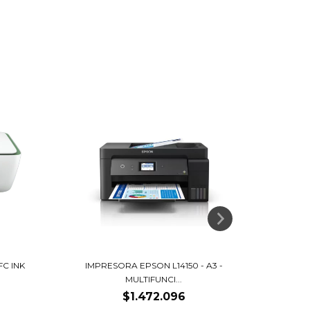
22
%
OF
IMPRESORA EPSON L14150 - A3 -
IMPR
FC INK
MULTIFUNCI...
$1.472.096