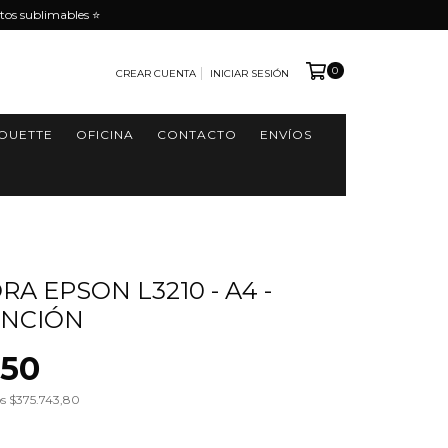
tos sublimables ⭐️
0
CREAR CUENTA
INICIAR SESIÓN
HOUETTE
OFICINA
CONTACTO
ENVÍOS
A EPSON L3210 - A4 -
UNCIÓN
650
os
$375.743,80